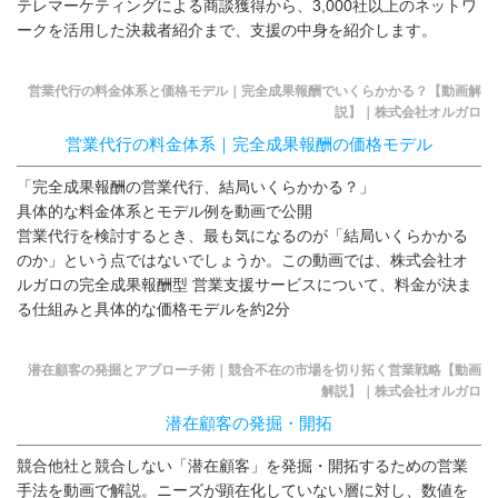
テレマーケティングによる商談獲得から、3,000社以上のネットワ
ークを活用した決裁者紹介まで、支援の中身を紹介します。
営業代行の料金体系と価格モデル｜完全成果報酬でいくらかかる？【動画解
説】｜株式会社オルガロ
営業代行の料金体系｜完全成果報酬の価格モデル
「完全成果報酬の営業代行、結局いくらかかる？」
具体的な料金体系とモデル例を動画で公開
営業代行を検討するとき、最も気になるのが「結局いくらかかる
のか」という点ではないでしょうか。この動画では、株式会社オ
ルガロの完全成果報酬型 営業支援サービスについて、料金が決ま
る仕組みと具体的な価格モデルを約2分
潜在顧客の発掘とアプローチ術｜競合不在の市場を切り拓く営業戦略【動画
解説】｜株式会社オルガロ
潜在顧客の発掘・開拓
競合他社と競合しない「潜在顧客」を発掘・開拓するための営業
手法を動画で解説。ニーズが顕在化していない層に対し、数値を