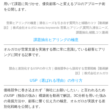
用いて課題に気づかせ、優良顧客へと変えるプロのアプローチ術
を公開します。
営業ヒアリングの極意｜潜在ニーズを引き出す質問力と傾聴のコツ【動画解
説】｜株式会社オルガロ meta keywords 営業,ヒアリング,質問力,潜在ニーズ,
課題抽出,傾聴,コツ,動画
課題抽出ヒアリングの極意
オルガロが営業支援を実施する際に常に意識している顧客ヒアリ
ングに関する記事です。
競合と差別化するUSPの作り方｜価格競争から脱却する営業戦略【動画解
説】｜株式会社オルガロ
USP（選ばれる理由）の作り方
価格競争に巻き込まれず「御社にお願いしたい」と言われるため
のUSP（独自の強み）構築術を動画で解説。3C分析を用いた強み
の発掘方法や、顧客に響く伝え方の極意、オルガロが実践する差
別化戦略を公開します。