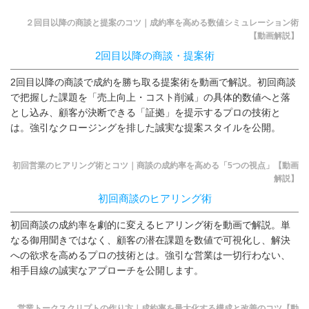
２回目以降の商談と提案のコツ｜成約率を高める数値シミュレーション術
【動画解説】
2回目以降の商談・提案術
2回目以降の商談で成約を勝ち取る提案術を動画で解説。初回商談
で把握した課題を「売上向上・コスト削減」の具体的数値へと落
とし込み、顧客が決断できる「証拠」を提示するプロの技術と
は。強引なクロージングを排した誠実な提案スタイルを公開。
初回営業のヒアリング術とコツ｜商談の成約率を高める「5つの視点」【動画
解説】
初回商談のヒアリング術
初回商談の成約率を劇的に変えるヒアリング術を動画で解説。単
なる御用聞きではなく、顧客の潜在課題を数値で可視化し、解決
への欲求を高めるプロの技術とは。強引な営業は一切行わない、
相手目線の誠実なアプローチを公開します。
営業トークスクリプトの作り方｜成約率を最大化する構成と改善のコツ【動