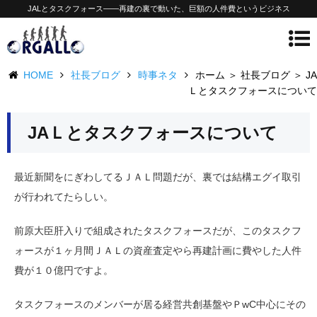
JALとタスクフォース——再建の裏で動いた、巨額の人件費というビジネス
HOME
社長ブログ
時事ネタ
ホーム ＞ 社長ブログ ＞ JA
Ｌとタスクフォースについて
JAＬとタスクフォースについて
最近新聞をにぎわしてるＪＡＬ問題だが、裏では結構エグイ取引
が行われてたらしい。
前原大臣肝入りで組成されたタスクフォースだが、このタスクフ
ォースが１ヶ月間ＪＡＬの資産査定やら再建計画に費やした人件
費が１０億円ですよ。
タスクフォースのメンバーが居る経営共創基盤やＰwC中心にその