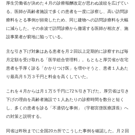
厚生労働省が決めた４月の診療報酬改定が思わぬ波紋を広げてい
る。医師が高齢者施設で多くの患者を一度に診察し、高い訪問診
療料をとる事例が頻発したため、同じ建物への訪問診療料を大幅
に減らした。その余波で訪問診療から撤退する医師が相次ぎ、施
設事業者が窮地に陥っている。
主な引き下げ対象はある患者を月２回以上定期的に診察すれば毎
月定額を受け取れる「医学総合管理料」。もともと厚労省が在宅
患者を手厚く診る「かかりつけ医」を増やそうと、患者１人あた
り最高月５万３千円と料金を高くしていた。
これを４月からは月１万５千円に72％引き下げた。厚労省は引き
下げの理由を高齢者施設で１人あたりの診察時間を数分と短く
し、多くの患者を診る「不適切な事例」（宇都宮啓医療課長）へ
の対策と説明する。
同省は昨秋までに全国20カ所でこうした事例を確認した。月２回