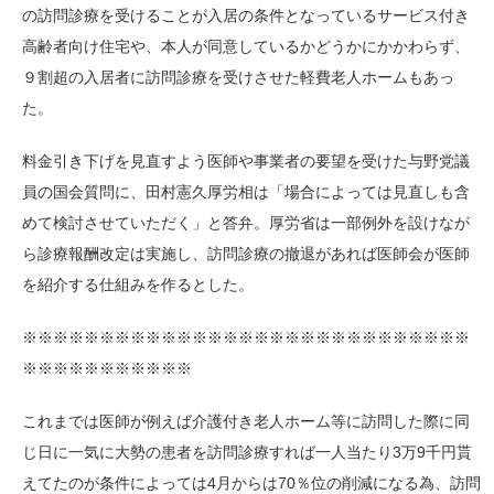
の訪問診療を受けることが入居の条件となっているサービス付き
高齢者向け住宅や、本人が同意しているかどうかにかかわらず、
９割超の入居者に訪問診療を受けさせた軽費老人ホームもあっ
た。
料金引き下げを見直すよう医師や事業者の要望を受けた与野党議
員の国会質問に、田村憲久厚労相は「場合によっては見直しも含
めて検討させていただく」と答弁。厚労省は一部例外を設けなが
ら診療報酬改定は実施し、訪問診療の撤退があれば医師会が医師
を紹介する仕組みを作るとした。
※※※※※※※※※※※※※※※※※※※※※※※※※※※※※
※※※※※※※※※※※
これまでは医師が例えば介護付き老人ホーム等に訪問した際に同
じ日に一気に大勢の患者を訪問診療すれば一人当たり3万9千円貰
えてたのが条件によっては4月からは70％位の削減になる為、訪問