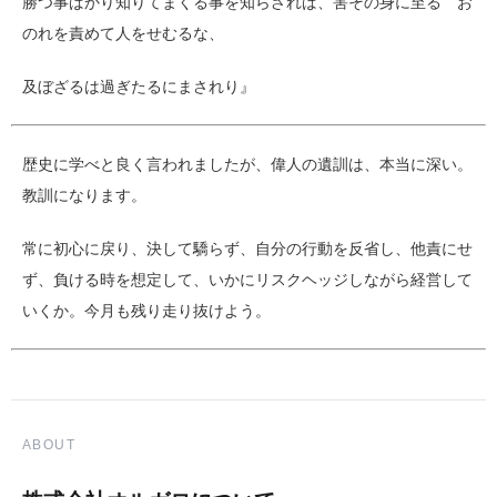
勝つ事ばかり知りてまくる事を知らざれば、害その身に至る お
のれを責めて人をせむるな、
及ぼざるは過ぎたるにまされり』
歴史に学べと良く言われましたが、偉人の遺訓は、本当に深い。
教訓になります。
常に初心に戻り、決して驕らず、自分の行動を反省し、他責にせ
ず、負ける時を想定して、いかにリスクヘッジしながら経営して
いくか。今月も残り走り抜けよう。
ABOUT