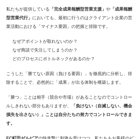
私たちが提供している
「完全成果報酬型営業支援」
や
「成果報酬
型営業代行」
においても、最初に行うのはクライアント企業の営
業活動における「マイナス要因」の把握と排除です。
なぜアポイントが取れないのか？
なぜ商談で失注してしまうのか？
どのプロセスにボトルネックがあるのか？
こうした「勝てない原因（負ける要因）」を徹底的に分析し、排
除することで、必然的に「成果」が出る体制を構築します。
「勝つ」ことは相手（競合や市場）があることなのでコントロー
ルしきれない部分もありますが、
「負けない（自滅しない、機会
損失を出さない）」ことは自分たちの努力でコントロールできま
す。
FC町田ゼルビア
の快進撃に刺激を受けつつ、私たちもお客様のビ