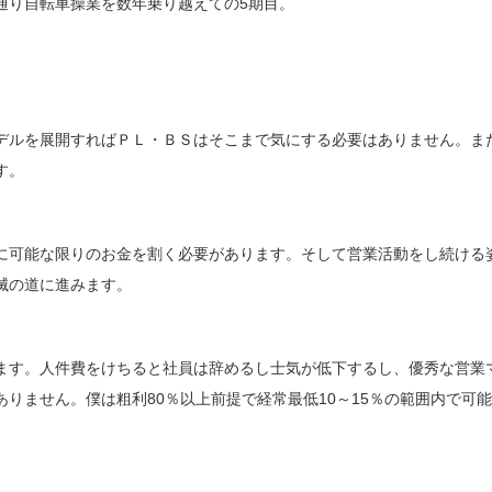
通り自転車操業を数年乗り越えての5期目。
デルを展開すればＰＬ・ＢＳはそこまで気にする必要はありません。ま
す。
に可能な限りのお金を割く必要があります。そして営業活動をし続ける
滅の道に進みます。
ます。人件費をけちると社員は辞めるし士気が低下するし、優秀な営業
りません。僕は粗利80％以上前提で経常最低10～15％の範囲内で可