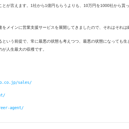
とが言えます。1社から1億円もらうよりも、10万円を1000社から貰
達をメインに営業支援サービスを展開してきましたので、それはそれは
るという前提で、常に最悪の状態も考えつつ、最悪の状態になっても生
のが人生最大の収穫です。
o.co.jp/sales/
nt/
reer-agent/