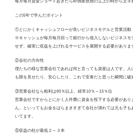
毎月毎月資金ショート起きたら即倒産状態の立上の時から文字
この5年で学んだポイント
①とにかくキャッシュフローが良いビジネスモデルと営業活動
※キャッシュが毎月毎月回って銀行から借入しないビジネスモ
せず、確実に収益を上げれるサービスを展開する必要がありま
②会社の方向性
僕たちの様な営業会社であれば何と言っても資産は人です。人
も隙を見せたり、安心したり、これで安泰だと思った瞬間に破
③営業会社なら粗利は80％以上、経常10％～15％位
営業会社ですからとにかく人件費に資金を投下する必要があり
ん。といってもお金をばらまきすぎて会社が潰れては元も子もあ
いてます。
⑤収益の柱が最低２～３本