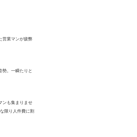
た営業マンが疲弊
姿勢。一瞬たりと
マンも集まりませ
能な限り人件費に割