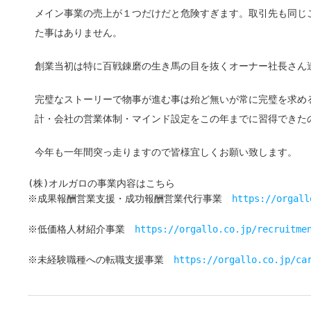
メイン事業の売上が１つだけだと危険すぎます。取引先も同じこ
た事はありません。
創業当初は特に百戦錬磨の生き馬の目を抜くオーナー社長さん
完璧なストーリーで物事が進む事は殆ど無いが常に完璧を求め
計・会社の営業体制・マインド設定をこの年までに習得できた
今年も一年間突っ走りますので皆様宜しくお願い致します。
(株)オルガロの事業内容はこちら
※成果報酬営業支援・成功報酬営業代行事業　
https://orgall
※低価格人材紹介事業　
https://orgallo.co.jp/recruitme
※未経験職種への転職支援事業　
https://orgallo.co.jp/ca