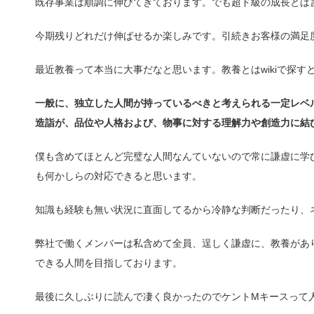
既存事業は順調に伸びてきております。でも超ド級の成長とは
今期残りどれだけ伸ばせるか楽しみです。引続きお客様の満足
最近教養って本当に大事だなと思います。教養とはwikiで探す
一般に、独立した人間が持っているべきと考えられる一定レベ
造詣が、品位や人格および、物事に対する理解力や創造力に結
僕も含めてほとんど完璧な人間なんていないので常に謙虚に学
も何かしらの対応できると思います。
知識も経験も無い状況に直面してるから冷静な判断だったり、
弊社で働くメンバーは私含めて全員、逞しく謙虚に、教養があ
できる人間を目指しております。
最後に久しぶりに読んで凄く良かったのでケントMキースって人