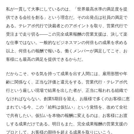
私が一貫して大事にしているのは、「世界最高水準の満足度を提
供できる会社を創る」という理念だ。その出発点は社員の満足で
ある。テレアポ代行で決裁者とのアポイントを取り、営業代行で
受注まで走り切る——この完全成果報酬の営業支援は、決して楽
な仕事ではない。一般的なビジネスマンの何倍もの成果を求める
以上、何倍もの報酬で報いる。働くメンバーが満足してこそ、お
客様にも最高の満足を提供できるからだ。
だからこそ、やる気を持って成果を出す人間には、雇用形態や年
齢に関係なく、正当な評価と還元をする。営業代行・テレアポ代
行という厳しい現場で結果を出した者が、正当に報われる組織で
なければならない。創業5期目を迎え、お蔭様で多くのお客様に恵
まれている今、この「給料は仮払い」という覚悟を、改めて全社
で共有したい。仮払いを本物の報酬に変えるのは、お客様にお渡
しする成果だけである。明日もまた、完全成果報酬の営業支援の
プロとして、お客様の期待を超える成果を取りにいこう。