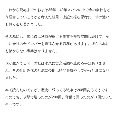
これから死ぬまでのおよそ35年～40年スパンの中で今の会社をど
う経営していこうかと考えた結果、上記の様な思考に一寸の迷い
も無く辿り着きました。
その為にも、常に僕は利益が稼げる事業を複数展開し続けて、そ
こに会社の全メンバーを邁進させる義務があります。彼らの為に
も儲からない事業はやりません。
僕が生きてる間、弊社は永久に営業活動を止める事はありませ
ん。その仕組み化の形成に今期は時間を費やしてやっと形になり
ました。
本で読んだのですが、歴史に残ってる戦争は208回あるそうです。
そのうち、攻撃で勝ったのが200回、守備で買ったのが８回だった
そうです。