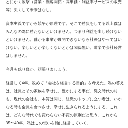
とにかく攻撃（営業・顧客開拓・高単価・利益率サービスの販売
等）失くして未来はなし。
資本主義ですから競争が原理です。そこで勝負をしてる以上僕は
みんなの為に勝たないといけません。つまり利益を出し続けない
といけません。儲かる事業が展開できないなら社長はやってはい
けない。楽しいとか楽しくないとかは関係無い。道楽で会社経営
はしません。
今月も残り僅か。頑張りましょう。
経営して4年。改めて「会社を経営する目的」を考えた。私の答え
は、社員とその家族を幸せに、豊かにする事だ。縄文時代の村
も、現代の会社も、本質は同じ。組織のトップに立つ者は、いか
なる時も全員を食べさせ、幸せに生きられるようにする。これ
は、どんな時代でも変わらない不変の原則だと思う。これから
35〜40年、私はこの想いを軸に経営していく。