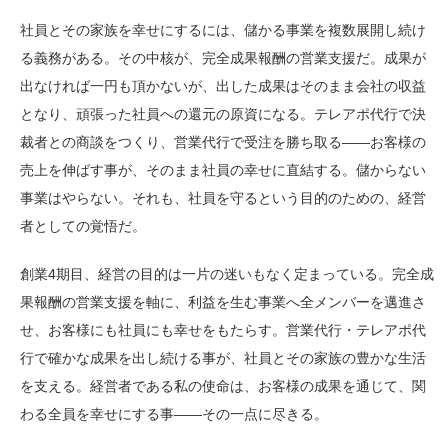
社員とその家族を幸せにするには、儲かる事業を複数展開し続け
る義務がある。その中核が、完全成果報酬の営業支援だ。成果が
出なければ一円も頂かないが、出した成果はそのまま会社の収益
となり、頑張った社員への還元の原資になる。テレアポ代行で決
裁者との商談をつくり、営業代行で受注を勝ち取る——お客様の
売上を伸ばす事が、そのまま社員の幸せに直結する。儲からない
事業はやらない。それも、社員を守るという目的のための、経営
者としての覚悟だ。
創業4期目、経営の目的は一片の迷いもなく定まっている。完全成
果報酬の営業支援を軸に、利益を生む事業へ全メンバーを邁進さ
せ、お客様にも社員にも幸せをもたらす。営業代行・テレアポ代
行で確かな成果を出し続ける事が、社員とその家族の豊かな生活
を支える。経営者である私の使命は、お客様の成果を通じて、関
わる全員を幸せにする事——その一点に尽きる。