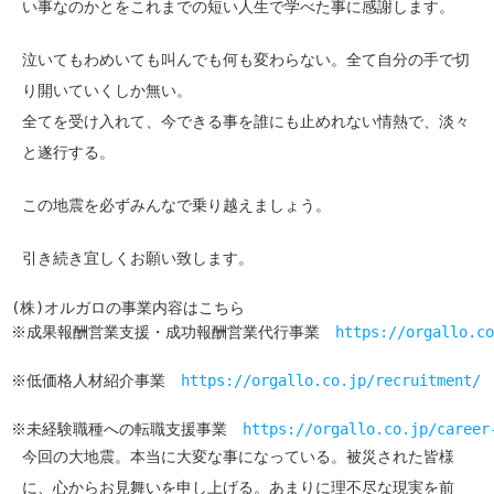
い事なのかとをこれまでの短い人生で学べた事に感謝します。
泣いてもわめいても叫んでも何も変わらない。全て自分の手で切
り開いていくしか無い。
全てを受け入れて、今できる事を誰にも止めれない情熱で、淡々
と遂行する。
この地震を必ずみんなで乗り越えましょう。
引き続き宜しくお願い致します。
(株)オルガロの事業内容はこちら
※成果報酬営業支援・成功報酬営業代行事業　
https://orgallo.co
※低価格人材紹介事業　
https://orgallo.co.jp/recruitment/
※未経験職種への転職支援事業　
https://orgallo.co.jp/career
今回の大地震。本当に大変な事になっている。被災された皆様
に、心からお見舞いを申し上げる。あまりに理不尽な現実を前