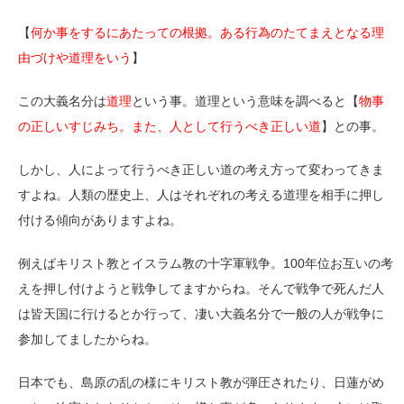
【
何か事をするにあたっての根拠。ある行為のたてまえとなる理
由づけや道理をいう
】
この大義名分は
道理
という事。道理という意味を調べると【
物事
の正しいすじみち。また、人として行うべき正しい道
】との事。
しかし、人によって行うべき正しい道の考え方って変わってきま
すよね。人類の歴史上、人はそれぞれの考える道理を相手に押し
付ける傾向がありますよね。
例えばキリスト教とイスラム教の十字軍戦争。100年位お互いの考
えを押し付けようと戦争してますからね。そんで戦争で死んだ人
は皆天国に行けるとか行って、凄い大義名分で一般の人が戦争に
参加してましたからね。
日本でも、島原の乱の様にキリスト教が弾圧されたり、日蓮がめ