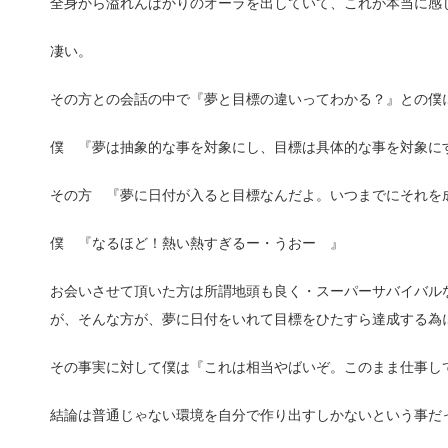
全身から溢れんばかりのオーラを出していて、これが本当に感
凄い。
その方との会話の中で『夢と目標の違いってわかる？』との僕
僕 『夢は抽象的な事を対象にし、目標は具体的な事を対象に
その方 『夢に日付が入ると目標なんだよ。いつまでにそれを
僕 『なるほど！熱い熱すぎるー・うおー 』
お会いさせて頂いた方は所謂地頭も良く・スーパーサバイバル
が、そんな方が、夢に日付をいれて目標をひたすら達成する為
その事実に対して僕は『これは相当やばいぞ。このまま仕事し
結論は普通じゃない環境を自分で作り出すしかないという事だ