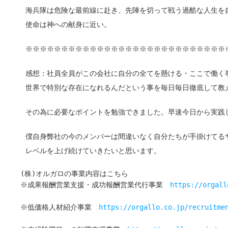
海兵隊は危険な最前線に赴き、先陣を切って戦う過酷な人生を
使命は神への献身に近い。
※※※※※※※※※※※※※※※※※※※※※※※※※※※※
感想：社員全員がこの会社に自分の全てを懸ける・ここで働く
世界で特別な存在になれるんだという事を毎日毎日徹底して教
その為に必要なポイントを勉強できました。早速今日から実践
僕自身弊社の今のメンバーは間違いなく自分たちが手掛けてる
レベルを上げ続けていきたいと思います。
(株)オルガロの事業内容はこちら
※成果報酬営業支援・成功報酬営業代行事業　
https://orgall
※低価格人材紹介事業　
https://orgallo.co.jp/recruitme