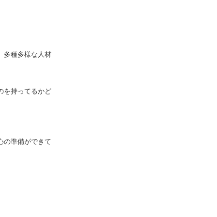
、多種多様な人材
のを持ってるかど
心の準備ができて
。