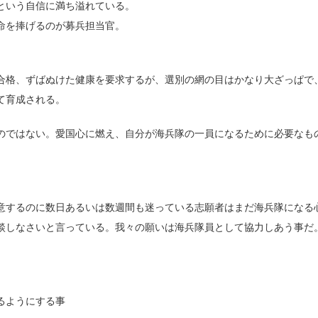
という自信に満ち溢れている。
命を捧げるのが募兵担当官。
合格、ずばぬけた健康を要求するが、選別の網の目はかなり大ざっぱで
て育成される。
のではない。愛国心に燃え、自分が海兵隊の一員になるために必要なも
意するのに数日あるいは数週間も迷っている志願者はまだ海兵隊になる
談しなさいと言っている。我々の願いは海兵隊員として協力しあう事だ
るようにする事