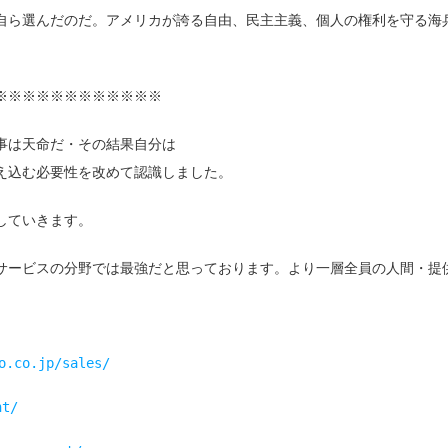
自ら選んだのだ。アメリカが誇る自由、民主主義、個人の権利を守る海
※※※※※※※※※※※※
事は天命だ・その結果自分は
え込む必要性を改めて認識しました。
していきます。
サービスの分野では最強だと思っております。より一層全員の人間・提
o.co.jp/sales/
nt/