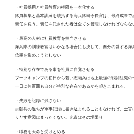
・社員採用と社員教育の権限を一本化する
隊員募集と基本訓練を統括する海兵隊司令長官は、最終成果で
責任を負う。責任を託された者は全てを管理しなければならな
・最高の人材に社員教育を担当させる
海兵隊の訓練教官はいかなる場合にも決して、自分の愛する海
信望を集めようとしない
・特別な存在である事を社員に自覚させる
ブーツキャンプの初日から若い志願兵は地上最強の戦闘組織の
一日に何百回も自分が特別な存在であるかを叩きこまれる。
・失敗を記録に残さない
志願兵の過ちが軍事記録に書き込まれることもなければ、士官
りだす意図はまったくない。叱責はその場限り
・職務を天命と受けとめる