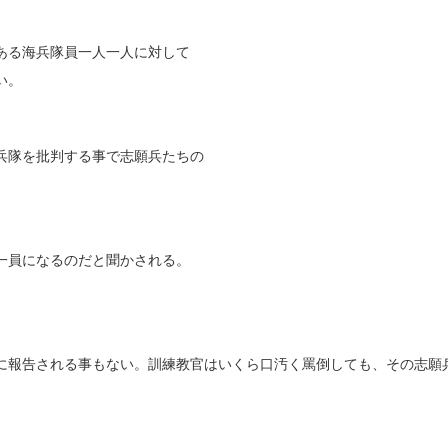
ある海兵隊員一人一人に対して
い。
兵隊を批判する事で志願兵たちの
一員になるのだと聞かされる。
に報告される事もない。訓練教官はいくら口汚く罵倒しても、その志願