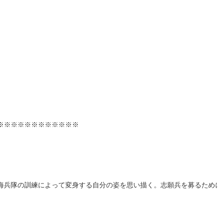
※※※※※※※※※※※※
海兵隊の訓練によって変身する自分の姿を思い描く。志願兵を募るため