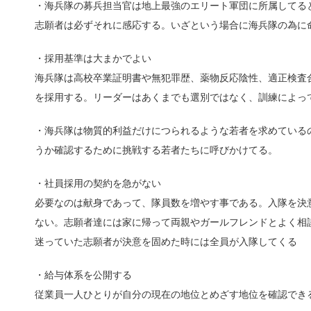
・海兵隊の募兵担当官は地上最強のエリート軍団に所属してる
志願者は必ずそれに感応する。いざという場合に海兵隊の為に
・採用基準は大まかでよい
海兵隊は高校卒業証明書や無犯罪歴、薬物反応陰性、適正検査
を採用する。リーダーはあくまでも選別ではなく、訓練によっ
・海兵隊は物質的利益だけにつられるような若者を求めている
うか確認するために挑戦する若者たちに呼びかけてる。
・社員採用の契約を急がない
必要なのは献身であって、隊員数を増やす事である。入隊を決
ない。志願者達には家に帰って両親やガールフレンドとよく相
迷っていた志願者が決意を固めた時には全員が入隊してくる
・給与体系を公開する
従業員一人ひとりが自分の現在の地位とめざす地位を確認でき