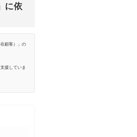
」に依
顕在顧客）」の
を支援していま