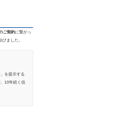
のご契約
に繋がっ
結びました。
種」を提示する
、10年続く信