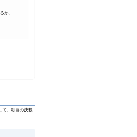
るか。
して、独自の
決裁