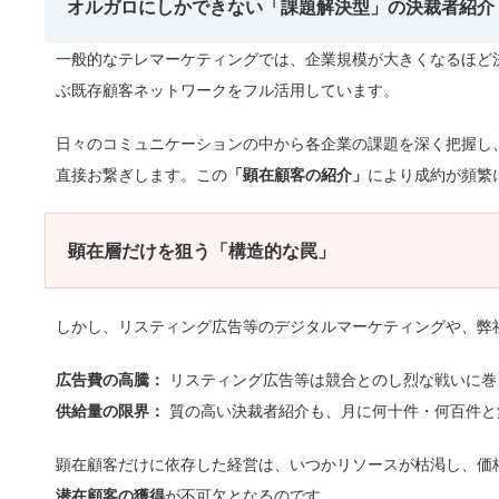
オルガロにしかできない「課題解決型」の決裁者紹介
一般的なテレマーケティングでは、企業規模が大きくなるほど決
ぶ既存顧客ネットワークをフル活用しています。
日々のコミュニケーションの中から各企業の課題を深く把握し
直接お繋ぎします。この
「顕在顧客の紹介」
により成約が頻繁
顕在層だけを狙う「構造的な罠」
しかし、リスティング広告等のデジタルマーケティングや、弊
広告費の高騰：
リスティング広告等は競合とのし烈な戦いに巻
供給量の限界：
質の高い決裁者紹介も、月に何十件・何百件と
顕在顧客だけに依存した経営は、いつかリソースが枯渇し、価
潜在顧客の獲得
が不可欠となるのです。