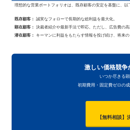
理想的な営業ポートフォリオは、既存顧客の安定を基盤に、以
既存顧客：
誠実なフォローで長期的な総利益を最大化。
顕在顧客：
決裁者紹介や最新手法で即応。ただし、広告費の高
潜在顧客：
キーマンに利益をもたらす情報を投げ続け、将来の
激しい価格競争
いつか尽きる顕
初期費用・固定費ゼロの成
【無料相談】